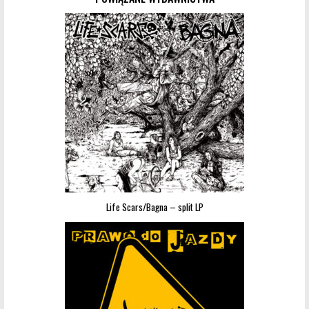
Life Scars/Bagna – split LP