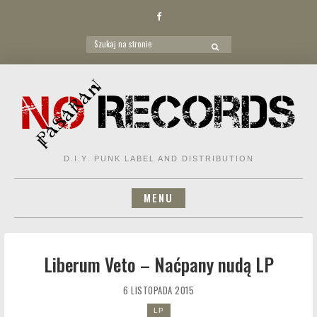
Facebook
Search
SEARCH
for:
Skip
to
content
D.I.Y. PUNK LABEL AND DISTRIBUTION
MENU
Liberum Veto – Naćpany nudą LP
6 LISTOPADA 2015
LP