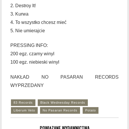
2. Destroy It!
3. Kurwa
4. To wszystko chcesz mieć
5. Nie umierajcie
PRESSING INFO:
200 egz. czarny winyl
100 egz. niebieski winyl
NAKŁAD NO PASARAN RECORDS
WYPRZEDANY
83 Records
Black Wednesday Records
Liberum Veto
No Pasaran Records
Potato
POWIĄZANE WYDAWNICTWA