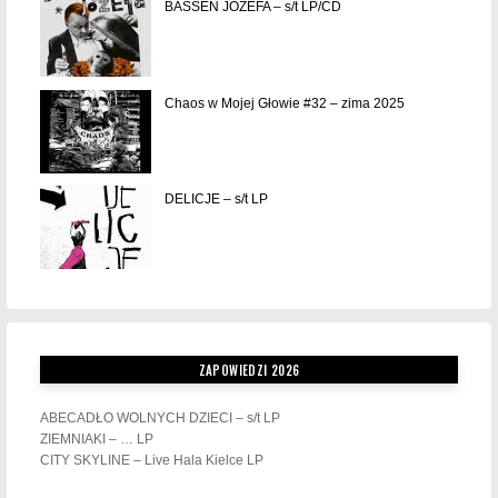
BASSEN JÓZEFA – s/t LP/CD
Chaos w Mojej Głowie #32 – zima 2025
DELICJE – s/t LP
ZAPOWIEDZI 2026
ABECADŁO WOLNYCH DZIECI – s/t LP
ZIEMNIAKI – … LP
CITY SKYLINE – Live Hala Kielce LP