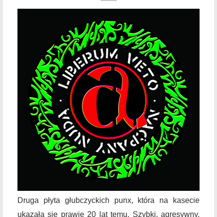
Druga płyta głubczyckich punx, która na kasecie
ukazała się prawie 20 lat temu. Szybki, agresywny,