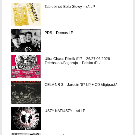
Tabletki od Bólu Głowy – s/t LP
PDS – Demos LP
Ultra Chaos Piknik #17 – 26/27.06.2026 –
Żelebsko k/Biłgoraja – Polska /PL/
CELA NR 3 – Jarocin ’87 LP + CD /digipack/
USZY KATIUSZY – s/t LP