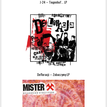
J-24 – Tiegenhof… LP
Defloracji – Zobaczymy LP