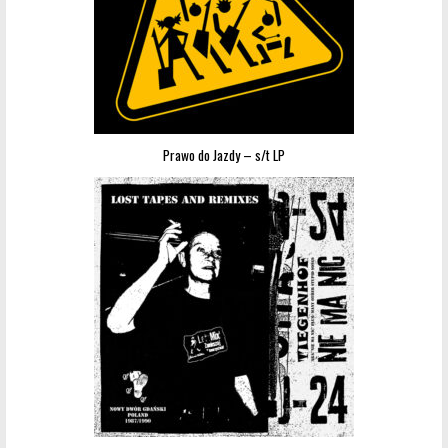
Prawo do Jazdy – s/t LP