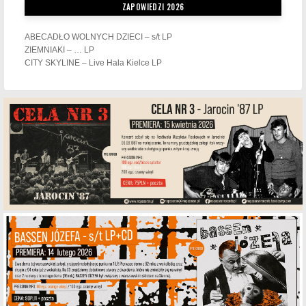
ZAPOWIEDZI 2026
ABECADŁO WOLNYCH DZIECI – s/t LP
ZIEMNIAKI – … LP
CITY SKYLINE – Live Hala Kielce LP