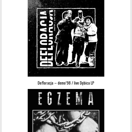
Defloracja – demo’98 / live Dębica LP