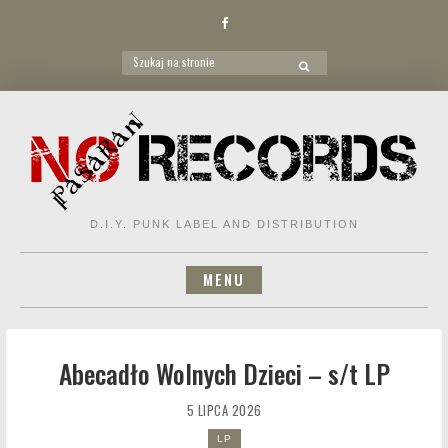
Facebook
Search
SEARCH
for:
Skip
to
content
D.I.Y. PUNK LABEL AND DISTRIBUTION
MENU
Abecadło Wolnych Dzieci – s/t LP
5 LIPCA 2026
LP