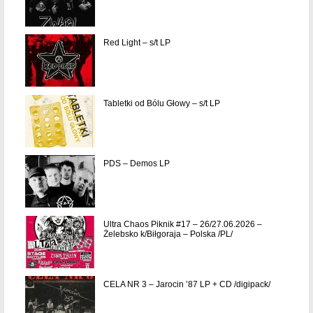
Red Light – s/t LP
Tabletki od Bólu Głowy – s/t LP
PDS – Demos LP
Ultra Chaos Piknik #17 – 26/27.06.2026 –
Żelebsko k/Biłgoraja – Polska /PL/
CELA NR 3 – Jarocin ’87 LP + CD /digipack/