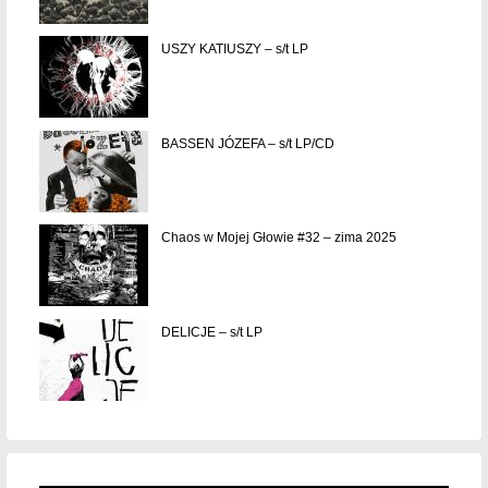
USZY KATIUSZY – s/t LP
BASSEN JÓZEFA – s/t LP/CD
Chaos w Mojej Głowie #32 – zima 2025
DELICJE – s/t LP