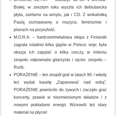
Białej, w zeszłym roku wyszła ich debiutancka
płyta, zarówno na winylu, jak i CD. Z wokalistką
Paulą rozmawiamy o muzyce, feminizmie i
planach na przyszłość.
M.O.R.A. – hardcore/metalowa ekipa z Finlandii
zagrała ostatnio kilka gigów w Polsce, więc była
okazja ich zapytać o kilka rzeczy, w imieniu
zespołu odpowiada gitarzysta i ojciec zespołu –
Rurik.
PORAŻENIE – ten zespół grał w latach 90. i wtedy
też wydał kasetę „Zapanować nad sobą”.
PORAŻENIE powróciło do żywych i zaczęło grać
koncerty, prawie w niezmienionym składzie i z
nowymi pokładami energii. Wznowili też stary
materiał na płycie!