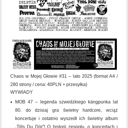
Chaos w Mojej Głowie #31 – lato 2025 (format A4 /
280 strony / cena: 40PLN + przesyłka)
WYWIADY
MOB 47 – legenda szwedzkiego kängpunka lat
80. do dzisiaj gra świetny hardcore, wciąż
koncertuje i ostatnio wyszedł ich świetny album
„Tills Du Dör”! O historii zespołu, o koncertach i