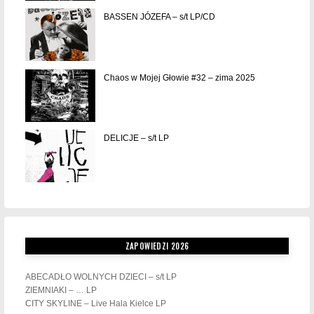
BASSEN JÓZEFA – s/t LP/CD
Chaos w Mojej Głowie #32 – zima 2025
DELICJE – s/t LP
ZAPOWIEDZI 2026
ABECADŁO WOLNYCH DZIECI – s/t LP
ZIEMNIAKI – … LP
CITY SKYLINE – Live Hala Kielce LP