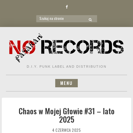
Facebook
Search
SEARCH
for:
Skip
to
content
D.I.Y. PUNK LABEL AND DISTRIBUTION
MENU
Chaos w Mojej Głowie #31 – lato
2025
4 CZERWCA 2025