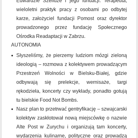
Edwardzie Szelidze i jego fundacji. Terapeuta,
wieloletni praktyk pracy z osobami po odbytej
karze, założyciel fundacji Pomost oraz dyrektor
prowadzonego przez fundację Społecznego
Ośrodka Readaptacji w Zabrzu.
AUTONOMIA
Słyszeliśmy, że pierzemy ludziom mózgi zieloną
ideologią – rozmowa z kolektywem prowadzącym
Przestrzeń Wolności w Bielsku-Białej, gdzie
odbywają się prelekcje, wernisaże, targi
rękodzieła, koncerty czy wykłady, ponadto gotują
tu bielskie Food Not Bombs.
Nasz plan to przetrwać gentryfikację – szwajcarski
kolektyw zaskłotował nową miejscówkę o nazwie
Alte Post w Zurychu i organizują tam koncerty,
wydarzenia kulinarne, polityczne oraz prowadzą