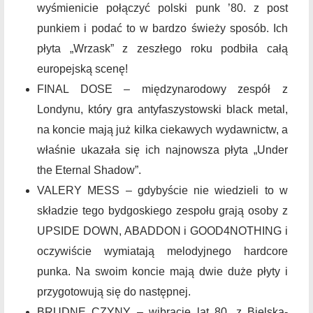
wyśmienicie połączyć polski punk ’80. z post
punkiem i podać to w bardzo świeży sposób. Ich
płyta „Wrzask” z zeszłego roku podbiła całą
europejską scenę!
FINAL DOSE – międzynarodowy zespół z
Londynu, który gra antyfaszystowski black metal,
na koncie mają już kilka ciekawych wydawnictw, a
właśnie ukazała się ich najnowsza płyta „Under
the Eternal Shadow”.
VALERY MESS – gdybyście nie wiedzieli to w
składzie tego bydgoskiego zespołu grają osoby z
UPSIDE DOWN, ABADDON i GOOD4NOTHING i
oczywiście wymiatają melodyjnego hardcore
punka. Na swoim koncie mają dwie duże płyty i
przygotowują się do następnej.
BRUDNE CZYNY – wibracje lat 80. z Bielska-