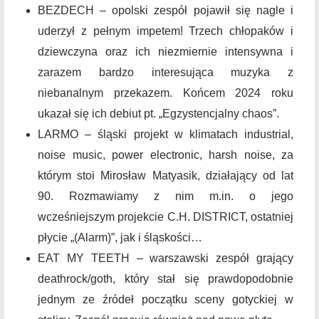
BEZDECH – opolski zespół pojawił się nagle i
uderzył z pełnym impetem! Trzech chłopaków i
dziewczyna oraz ich niezmiernie intensywna i
zarazem bardzo interesująca muzyka z
niebanalnym przekazem. Końcem 2024 roku
ukazał się ich debiut pt. „Egzystencjalny chaos”.
LARMO – śląski projekt w klimatach industrial,
noise music, power electronic, harsh noise, za
którym stoi Mirosław Matyasik, działający od lat
90. Rozmawiamy z nim m.in. o jego
wcześniejszym projekcie C.H. DISTRICT, ostatniej
płycie „(Alarm)”, jak i śląskości…
EAT MY TEETH – warszawski zespół grający
deathrock/goth, który stał się prawdopodobnie
jednym ze źródeł początku sceny gotyckiej w