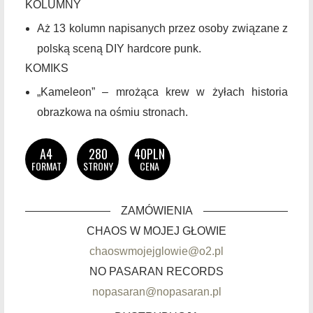
KOLUMNY
Aż 13 kolumn napisanych przez osoby związane z
polską sceną DIY hardcore punk.
KOMIKS
„Kameleon” – mrożąca krew w żyłach historia
obrazkowa na ośmiu stronach.
A4
280
40PLN
FORMAT
STRONY
CENA
ZAMÓWIENIA
CHAOS W MOJEJ GŁOWIE
chaoswmojejglowie@o2.pl
NO PASARAN RECORDS
nopasaran@nopasaran.pl