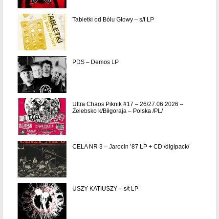
Tabletki od Bólu Głowy – s/t LP
PDS – Demos LP
Ultra Chaos Piknik #17 – 26/27.06.2026 –
Żelebsko k/Biłgoraja – Polska /PL/
CELA NR 3 – Jarocin ’87 LP + CD /digipack/
USZY KATIUSZY – s/t LP