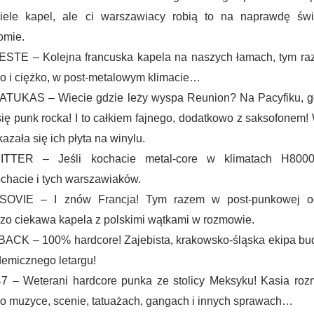
iele kapel, ale ci warszawiacy robią to na naprawdę św
omie.
STE – Kolejna francuska kapela na naszych łamach, tym raz
o i ciężko, w post-metalowym klimacie…
TUKAS – Wiecie gdzie leży wyspa Reunion? Na Pacyfiku, gd
się punk rocka! I to całkiem fajnego, dodatkowo z saksofonem!
kazała się ich płyta na winylu.
ITTER – Jeśli kochacie metal-core w klimatach H800
chacie i tych warszawiaków.
SOVIE – I znów Francja! Tym razem w post-punkowej od
zo ciekawa kapela z polskimi wątkami w rozmowie.
ACK – 100% hardcore! Zajebista, krakowsko-śląska ekipa bud
emicznego letargu!
7 – Weterani hardcore punka ze stolicy Meksyku! Kasia roz
 o muzyce, scenie, tatuażach, gangach i innych sprawach…