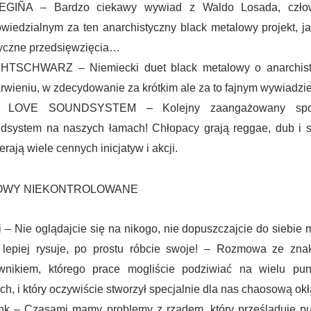
EGIÑA – Bardzo ciekawy wywiad z Waldo Losada, czło
wiedzialnym za ten anarchistyczny black metalowy projekt, ja
czne przedsięwzięcia…
HTSCHWARZ – Niemiecki duet black metalowy o anarchis
rwieniu, w zdecydowanie za krótkim ale za to fajnym wywiadzie
 LOVE SOUNDSYSTEM – Kolejny zaangażowany społ
dsystem na naszych łamach! Chłopacy grają reggae, dub i s
erają wiele cennych inicjatyw i akcji.
OWY NIEKONTROLOWANE
i – Nie oglądajcie się na nikogo, nie dopuszczajcie do siebie m
 lepiej rysuje, po prostu róbcie swoje! – Rozmowa ze zna
wnikiem, którego prace mogliście podziwiać na wielu pu
ach, i który oczywiście stworzył specjalnie dla nas chaosową ok
nk – Czasami mamy problemy z rządem, który prześladuje p