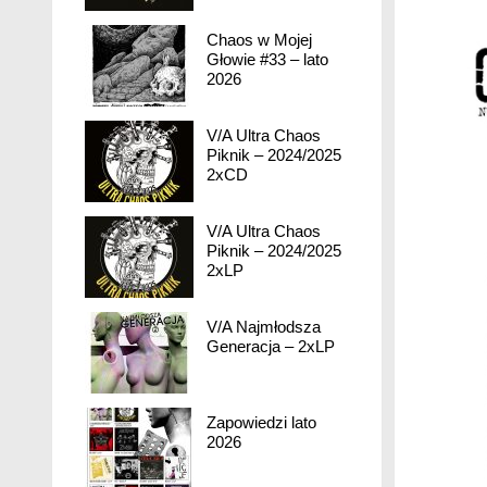
Chaos w Mojej
Głowie #33 – lato
2026
V/A Ultra Chaos
Piknik – 2024/2025
2xCD
V/A Ultra Chaos
Piknik – 2024/2025
2xLP
V/A Najmłodsza
Generacja – 2xLP
Zapowiedzi lato
2026