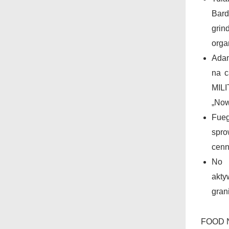
Bard
gri
orga
Adam
na c
MIL
„Now
Fue
spro
cenn
No 
akty
gran
FOOD 