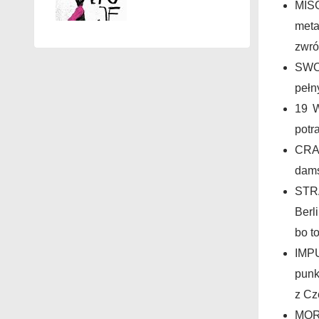
MIS
meta
zwró
SWO
pełn
19 W
potr
CRAN
dams
STRA
Berl
bo t
IMPU
punk
z Cz
MOR