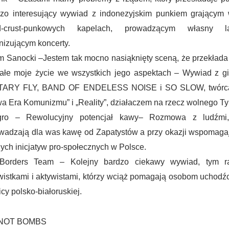
zo interesujący wywiad z indonezyjskim punkiem grającym 
nd-crust-punkowych kapelach, prowadzącym własny l
nizującym koncerty.
 Sanocki –Jestem tak mocno nasiąknięty sceną, że przekłada
ałe moje życie we wszystkich jego aspektach – Wywiad z gi
ITARY FLY, BAND OF ENDELESS NOISE i SO SLOW, twórc
a Era Komunizmu” i „Reality”, działaczem na rzecz wolnego Ty
gro – Rewolucyjny potencjał kawy– Rozmowa z ludźmi,
wadzają dla was kawę od Zapatystów a przy okazji wspomaga
ych inicjatyw pro-społecznych w Polsce.
Borders Team – Kolejny bardzo ciekawy wywiad, tym 
wistkami i aktywistami, którzy wciąż pomagają osobom uchod
icy polsko-białoruskiej.
NOT BOMBS