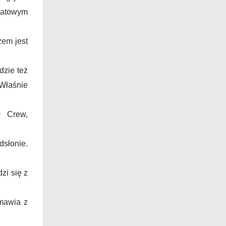
iatowym
em jest
zie też
 Właśnie
0 Crew,
słonie.
zi się z
mawia z