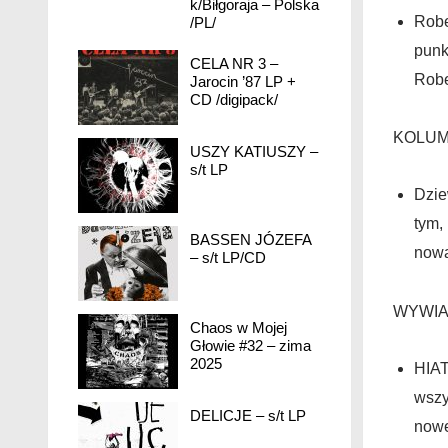
k/Biłgoraja – Polska
Robe
/PL/
punk
CELA NR 3 –
Robe
Jarocin ’87 LP +
CD /digipack/
KOLU
USZY KATIUSZY –
s/t LP
Dzie
tym,
BASSEN JÓZEFA
nową
– s/t LP/CD
WYWI
Chaos w Mojej
Głowie #32 – zima
2025
HIAT
wszy
DELICJE – s/t LP
nowe