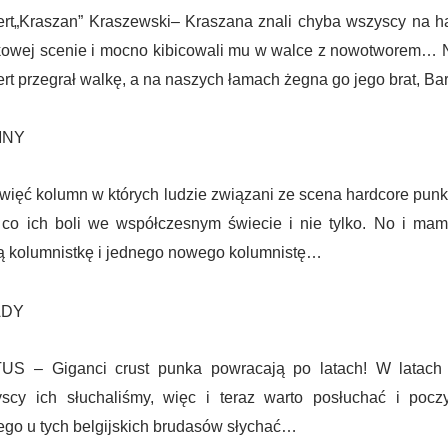
rt„Kraszan” Kraszewski– Kraszana znali chyba wszyscy na h
owej scenie i mocno kibicowali mu w walce z nowotworem… N
rt przegrał walkę, a na naszych łamach żegna go jego brat, Bar
MNY
więć kolumn w których ludzie związani ze scena hardcore punk
 co ich boli we współczesnym świecie i nie tylko. No i ma
 kolumnistkę i jednego nowego kolumnistę…
ADY
US – Giganci crust punka powracają po latach! W latach 
scy ich słuchaliśmy, więc i teraz warto posłuchać i poczy
go u tych belgijskich brudasów słychać…