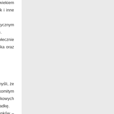
wiekiem
k i inne
tycznym
.
ecznie
ka oraz
yśli, że
komitym
nkowych
ładkę.
unków –