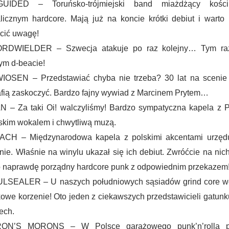
GUIDED – Toruńsko-trójmiejski band miażdżący kośc
licznym hardcore. Mają już na koncie krótki debiut i warto
cić uwagę!
RDWIELDER – Szwecja atakuje po raz kolejny… Tym r
ym d-beacie!
IOSEN – Przedstawiać chyba nie trzeba? 30 lat na scenie 
afią zaskoczyć. Bardzo fajny wywiad z Marcinem Prytem…
 – Za taki Oi! walczyliśmy! Bardzo sympatyczna kapela z P
kim wokalem i chwytliwą muzą.
CH – Międzynarodowa kapela z polskimi akcentami urzęd
inie. Właśnie na winylu ukazał się ich debiut. Zwróćcie na ni
o naprawdę porządny hardcore punk z odpowiednim przekazem
LSEALER – U naszych południowych sąsiadów grind core w
owe korzenie! Oto jeden z ciekawszych przedstawicieli gatunk
ech.
ON’S MORONS – W Polsce garażowego punk’n’rolla p