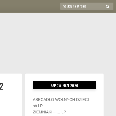
Search
SEAR
for:
2
ZAPOWIEDZI 2026
ABECADŁO WOLNYCH DZIECI –
s/t LP
ZIEMNIAKI – … LP