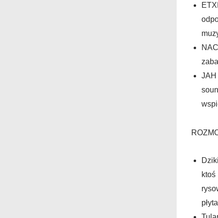
ETX
odpo
muzy
NAC
zaba
JAH
soun
wspi
ROZM
Dzik
ktoś
ryso
płyt
Tula