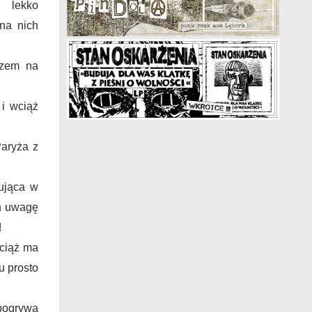
i lekko
 na nich
azem na
i wciąż
aryża z
ująca w
ch uwagę
!
ciąż ma
u prosto
ogrywa