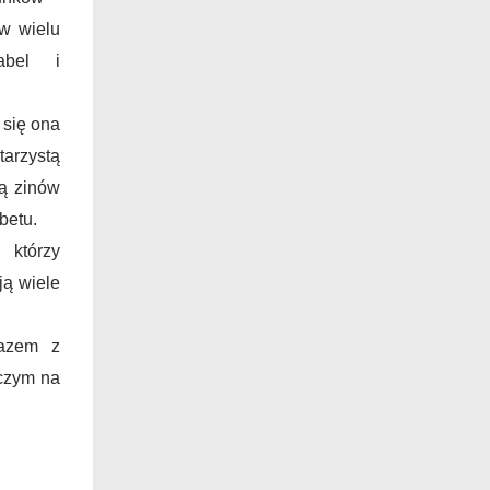
w wielu
abel i
 się ona
tarzystą
ą zinów
betu.
 którzy
ją wiele
razem z
źczym na