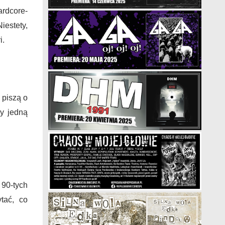
ardcore-
iestety,
i.
 piszą o
my jedną
90-tych
tać, co