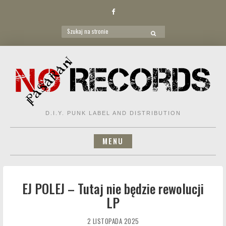
Facebook
Search
SEARCH
for:
Skip
to
content
D.I.Y. PUNK LABEL AND DISTRIBUTION
MENU
EJ POLEJ – Tutaj nie będzie rewolucji
LP
2 LISTOPADA 2025