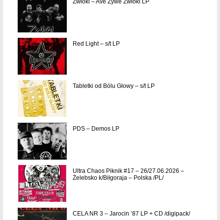
Zwłoki – Ave Żywe Zwłoki LP
Red Light – s/t LP
Tabletki od Bólu Głowy – s/t LP
PDS – Demos LP
Ultra Chaos Piknik #17 – 26/27.06.2026 –
Żelebsko k/Biłgoraja – Polska /PL/
CELA NR 3 – Jarocin ’87 LP + CD /digipack/