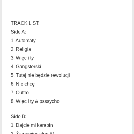
TRACK LIST:
Side A:
1. Automaty
2. Religia
3. Więc i ty
4. Gangsterski
5. Tutaj nie będzie rewolucji
6. Nie chcę
7. Outtro
8. Więc i ty & psssycho
Side B:
1. Dajcie mi karabin
2. Żarnowiec stop #1