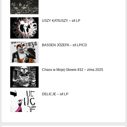
USZY KATIUSZY – s/t LP
BASSEN JÓZEFA – s/t LP/CD
Chaos w Mojej Głowie #32 – zima 2025
DELICJE – s/t LP