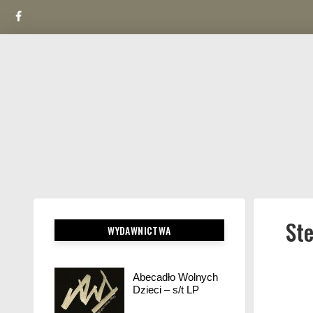
Facebook
Skip
to
content
St
WYDAWNICTWA
Abecadło Wolnych
Dzieci – s/t LP