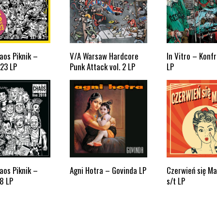
aos Piknik –
V/A Warsaw Hardcore
In Vitro – Konf
23 LP
Punk Attack vol. 2 LP
LP
aos Piknik –
Agni Hotra – Govinda LP
Czerwień się Ma
8 LP
s/t LP