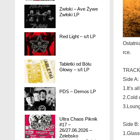
Zwłoki – Ave Żywe
Zwłoki LP
Red Light – s/t LP
Ostatni
rce.
Tabletki od Bólu
Głowy – s/t LP
TRACK 
Side A:
1.It’s a
PDS – Demos LP
2.Cold 
3.Loun
Ultra Chaos Piknik
Side B:
#17 –
26/27.06.2026 –
1.Glasse
Żelebsko