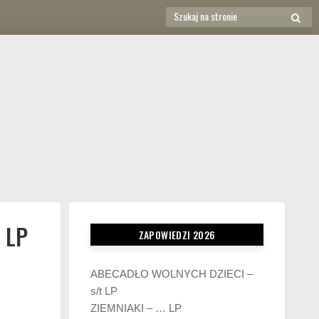
Search
SEAR
for:
 LP
ZAPOWIEDZI 2026
ABECADŁO WOLNYCH DZIECI –
s/t LP
ZIEMNIAKI – … LP