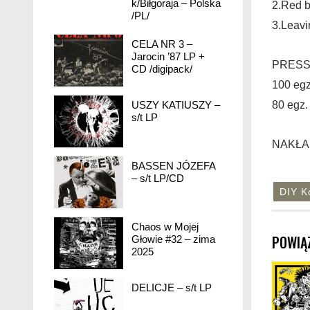
k/Biłgoraja – Polska
2.Red b
/PL/
3.Leavi
CELA NR 3 –
Jarocin ’87 LP +
PRESS
CD /digipack/
100 egz
USZY KATIUSZY –
80 egz
s/t LP
NAKŁA
BASSEN JÓZEFA
– s/t LP/CD
DIY K
Chaos w Mojej
POWIĄ
Głowie #32 – zima
2025
DELICJE – s/t LP