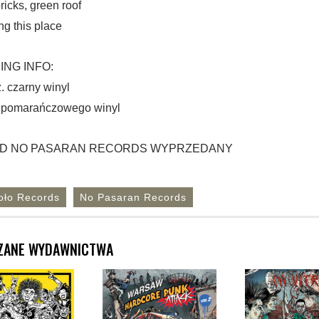
ricks, green roof
ng this place
ING INFO:
. czarny winyl
. pomarańczowego winyl
D NO PASARAN RECORDS WYPRZEDANY
oło Records
No Pasaran Records
ZANE WYDAWNICTWA