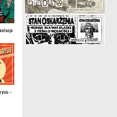
rontacje
rysiu –