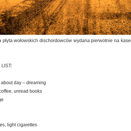
a płyta wołowskich dischordowców wydana pierwotnie na kasec
LIST:
ll about day – dreaming
coffee, unread books
ge
s, light cigarettes