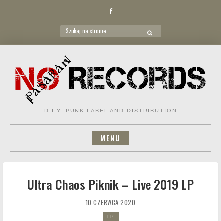
Facebook
Search
SEARCH
for:
Skip
to
content
D.I.Y. PUNK LABEL AND DISTRIBUTION
MENU
Ultra Chaos Piknik – Live 2019 LP
10 CZERWCA 2020
LP