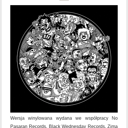
Wersja winylowana wydana we współpracy No
Pasaran Records, Black Wednesday Records, Zima