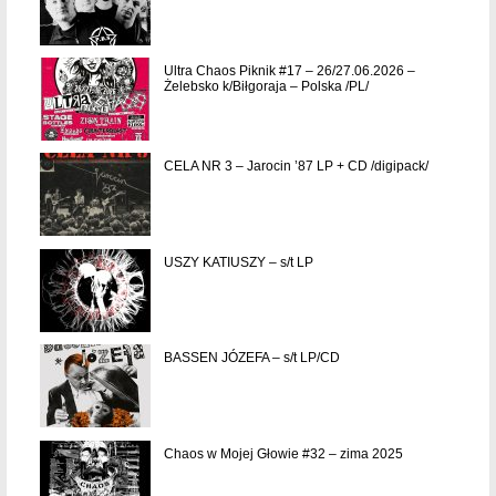
Ultra Chaos Piknik #17 – 26/27.06.2026 –
Żelebsko k/Biłgoraja – Polska /PL/
CELA NR 3 – Jarocin ’87 LP + CD /digipack/
USZY KATIUSZY – s/t LP
BASSEN JÓZEFA – s/t LP/CD
Chaos w Mojej Głowie #32 – zima 2025