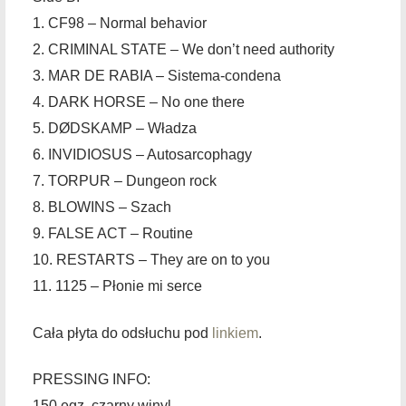
1. CF98 – Normal behavior
2. CRIMINAL STATE – We don’t need authority
3. MAR DE RABIA – Sistema-condena
4. DARK HORSE – No one there
5. DØDSKAMP – Władza
6. INVIDIOSUS – Autosarcophagy
7. TORPUR – Dungeon rock
8. BLOWINS – Szach
9. FALSE ACT – Routine
10. RESTARTS – They are on to you
11. 1125 – Płonie mi serce
Cała płyta do odsłuchu pod
linkiem
.
PRESSING INFO:
150 egz. czarny winyl