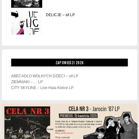
DELICJE – s/t LP
ZAPOWIEDZI 2026
ABECADŁO WOLNYCH DZIECI – s/t LP
ZIEMNIAKI – … LP
CITY SKYLINE – Live Hala Kielce LP