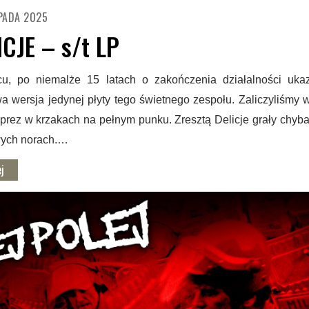
PADA 2025
ICJE – s/t LP
u, po niemalże 15 latach o zakończenia działalności ukaz
a wersja jedynej płyty tego świetnego zespołu. Zaliczyliśmy 
mprez w krzakach na pełnym punku. Zresztą Delicje grały chyba
ych norach.…
j