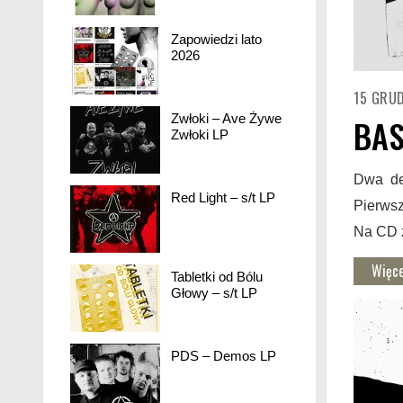
Zapowiedzi lato
2026
15 GRU
Zwłoki – Ave Żywe
BAS
Zwłoki LP
Dwa de
Red Light – s/t LP
Pierwsz
Na CD 
Więce
Tabletki od Bólu
Głowy – s/t LP
PDS – Demos LP