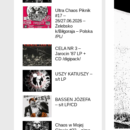
Ultra Chaos Piknik
#17 –
26/27.06.2026 –
Żelebsko
k/Biłgoraja – Polska
/PL/
CELA NR 3 –
Jarocin ’87 LP +
CD /digipack/
USZY KATIUSZY –
s/t LP
BASSEN JÓZEFA
– s/t LP/CD
Chaos w Mojej