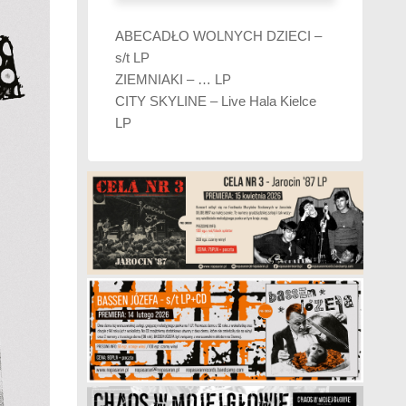
ABECADŁO WOLNYCH DZIECI –
s/t LP
ZIEMNIAKI – … LP
CITY SKYLINE – Live Hala Kielce
LP