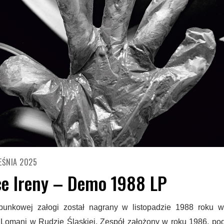
EŚNIA 2025
ce Ireny – Demo 1988 LP
unkowej załogi został nagrany w listopadzie 1988 roku w
Lomani w Rudzie Śląskiej. Zespół założony w roku 1986, po