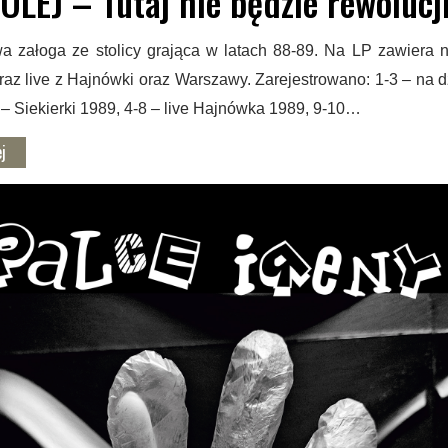
OLEJ – Tutaj nie będzie rewolucj
 załoga ze stolicy grająca w latach 88-89. Na LP zawiera 
az live z Hajnówki oraz Warszawy. Zarejestrowano: 1-3 – na d
– Siekierki 1989, 4-8 – live Hajnówka 1989, 9-10…
j