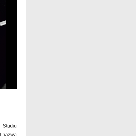
 Studiu
d nazwą