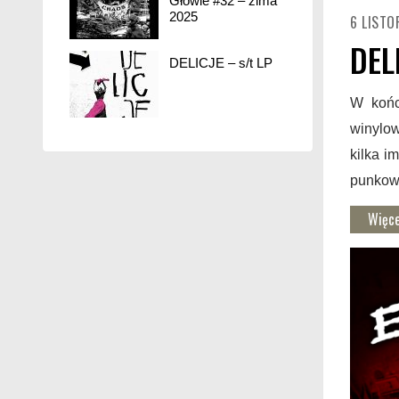
Głowie #32 – zima
2025
6 LISTO
DEL
DELICJE – s/t LP
W końc
winylow
kilka i
punkow
Więce