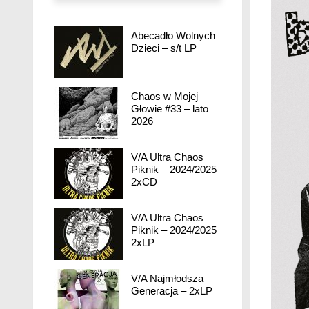
Abecadło Wolnych
Dzieci – s/t LP
Chaos w Mojej
Głowie #33 – lato
2026
V/A Ultra Chaos
Piknik – 2024/2025
2xCD
V/A Ultra Chaos
Piknik – 2024/2025
2xLP
V/A Najmłodsza
Generacja – 2xLP