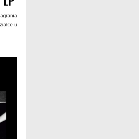
i LP
nagrania
ziałce u