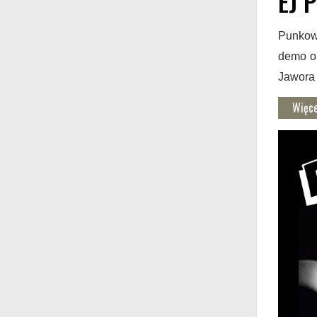
EJ P
Punkowa
demo or
Jawora 
Więce