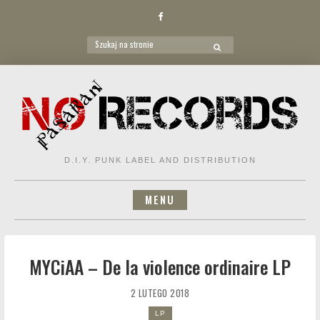
Facebook
Search
SEARCH
for:
Skip
to
content
D.I.Y. PUNK LABEL AND DISTRIBUTION
MENU
MYCiAA – De la violence ordinaire LP
2 LUTEGO 2018
LP