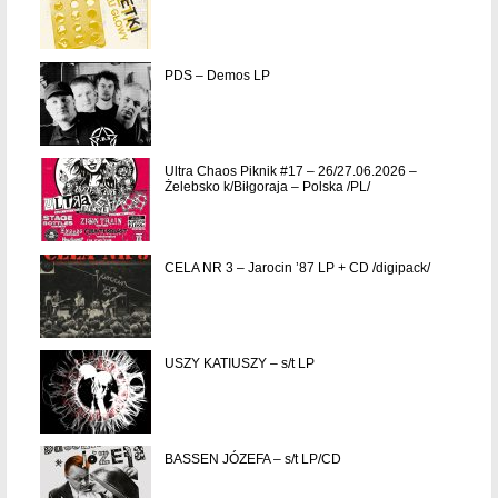
PDS – Demos LP
Ultra Chaos Piknik #17 – 26/27.06.2026 –
Żelebsko k/Biłgoraja – Polska /PL/
CELA NR 3 – Jarocin ’87 LP + CD /digipack/
USZY KATIUSZY – s/t LP
BASSEN JÓZEFA – s/t LP/CD