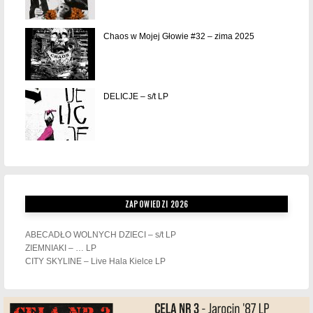
Chaos w Mojej Głowie #32 – zima 2025
DELICJE – s/t LP
ZAPOWIEDZI 2026
ABECADŁO WOLNYCH DZIECI – s/t LP
ZIEMNIAKI – … LP
CITY SKYLINE – Live Hala Kielce LP