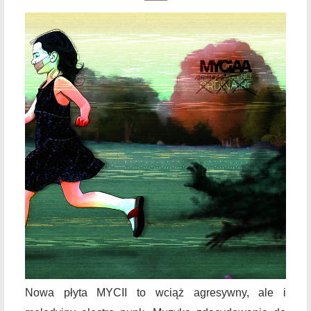
Nowa płyta MYCII to wciąż agresywny, ale i