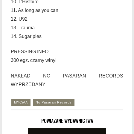
10. L’Histoire
11. As long as you can
12. U92
13. Trauma
14. Sugar pies
PRESSING INFO:
300 egz. czarny winyl
NAKŁAD NO PASARAN RECORDS
WYPRZEDANY
MYCiAA
No Pasaran Records
POWIĄZANE WYDAWNICTWA