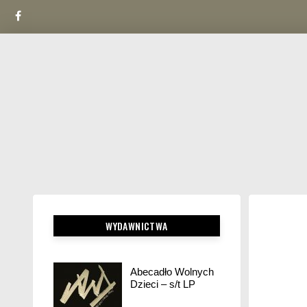
Facebook
Skip
to
content
WYDAWNICTWA
Abecadło Wolnych
Dzieci – s/t LP