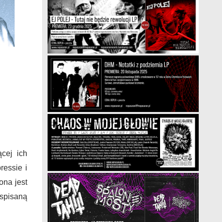
cej ich
ressie i
ona jest
spisaną