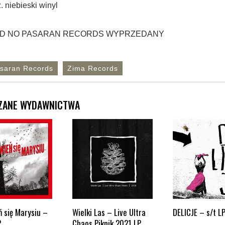
. niebieski winyl
D NO PASARAN RECORDS WYPRZEDANY
saran Records
Zima Records
ZANE WYDAWNICTWA
 się Marysiu –
Wielki Las – Live Ultra
DELICJE – s/t L
P
Chaos Piknik 2021 LP