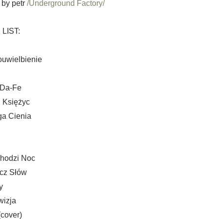
 by petr
/Underground Factory/
LIST:
uwielbienie
-Da-Fe
i Księżyc
ga Cienia
chodzi Noc
cz Słów
y
wizja
(cover)