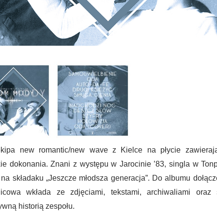
ekipa new romantic/new wave z Kielce na płycie zawierają
ie dokonania. Znani z występu w Jarocinie ’83, singla w Tonp
 na składaku „Jeszcze młodsza generacja”. Do albumu dołącz
nicowa wkłada ze zdjęciami, tekstami, archiwaliami oraz 
ywną historią zespołu.