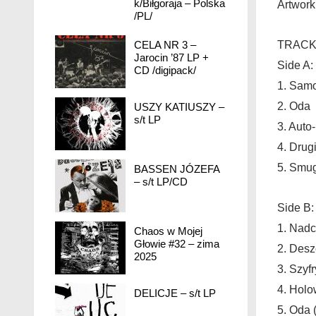
k/Biłgoraja – Polska
Artwork
/PL/
CELA NR 3 –
TRACK 
Jarocin ’87 LP +
Side A:
CD /digipack/
1. Samo
2. Oda
USZY KATIUSZY –
s/t LP
3. Auto
4. Drug
5. Smu
BASSEN JÓZEFA
– s/t LP/CD
Side B:
1. Nad
Chaos w Mojej
Głowie #32 – zima
2. Desz
2025
3. Szyfr
4. Holo
DELICJE – s/t LP
5. Oda 