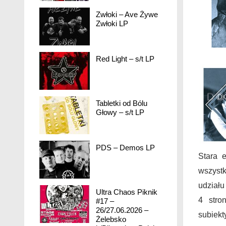
Zwłoki – Ave Żywe
Zwłoki LP
Red Light – s/t LP
Tabletki od Bólu
Głowy – s/t LP
PDS – Demos LP
Stara 
wszystk
udziału
Ultra Chaos Piknik
4 stro
#17 –
26/27.06.2026 –
subiekt
Żelebsko