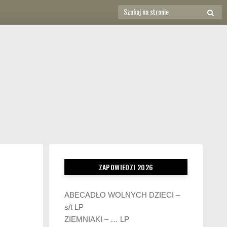
Search
SEAR
for:
ZAPOWIEDZI 2026
ABECADŁO WOLNYCH DZIECI –
s/t LP
ZIEMNIAKI – … LP