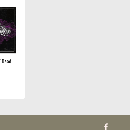
/ Dead
Faceboo