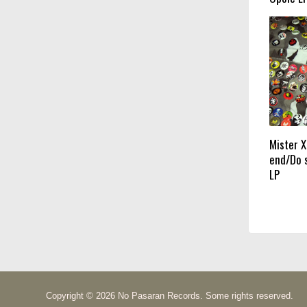
Mister X
end/Do 
LP
Copyright © 2026 No Pasaran Records. Some rights reserved.