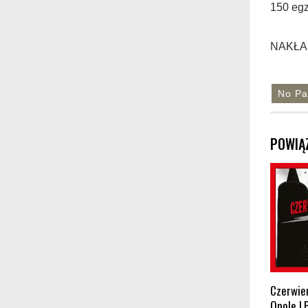
150 egz
NAKŁA
No Pa
POWIĄ
Czerwień
Opole L