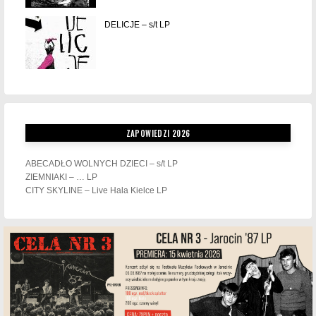
DELICJE – s/t LP
ZAPOWIEDZI 2026
ABECADŁO WOLNYCH DZIECI – s/t LP
ZIEMNIAKI – … LP
CITY SKYLINE – Live Hala Kielce LP