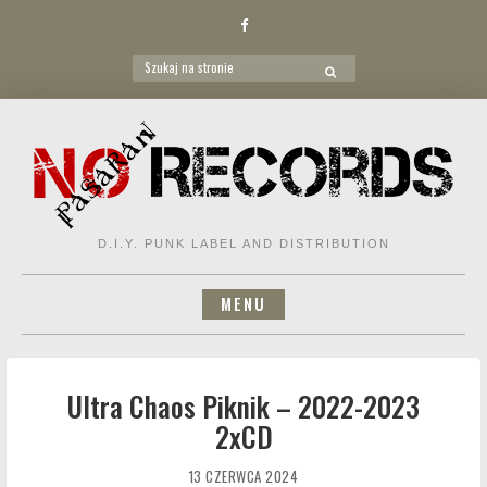
Facebook
Search
SEARCH
for:
Skip
to
content
D.I.Y. PUNK LABEL AND DISTRIBUTION
MENU
Ultra Chaos Piknik – 2022-2023
2xCD
13 CZERWCA 2024