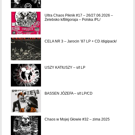
Ultra Chaos Piknik #17 – 26/27.06.2026 –
Żelebsko k/Biłgoraja – Polska /PL/
CELA NR 3 – Jarocin ’87 LP + CD /digipack/
USZY KATIUSZY – s/t LP
BASSEN JÓZEFA – s/t LP/CD
Chaos w Mojej Głowie #32 – zima 2025