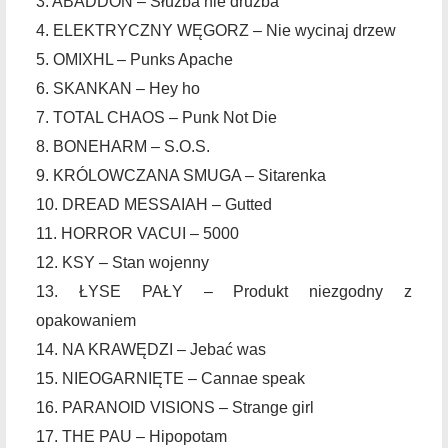
3. ABADDON – Służba nie drużba
4. ELEKTRYCZNY WĘGORZ – Nie wycinaj drzew
5. OMIXHL – Punks Apache
6. SKANKAN – Hey ho
7. TOTAL CHAOS – Punk Not Die
8. BONEHARM – S.O.S.
9. KRÓLOWCZANA SMUGA – Sitarenka
10. DREAD MESSAIAH – Gutted
11. HORROR VACUI – 5000
12. KSY – Stan wojenny
13. ŁYSE PAŁY – Produkt niezgodny z
opakowaniem
14. NA KRAWĘDZI – Jebać was
15. NIEOGARNIĘTE – Cannae speak
16. PARANOID VISIONS – Strange girl
17. THE PAU – Hipopotam