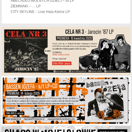
ABECADŁO WOLNYCH DZIECI – s/t LP
ZIEMNIAKI – … LP
CITY SKYLINE – Live Hala Kielce LP