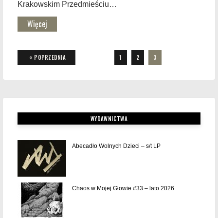
Krakowskim Przedmieściu…
Więcej
Stronicowanie
«
PAGE
PAGE
PAGE
POPRZEDNIA
1
2
3
wpisów
WYDAWNICTWA
Abecadło Wolnych Dzieci – s/t LP
Chaos w Mojej Głowie #33 – lato 2026