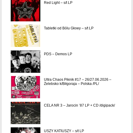
Red Light – s/t LP
Tabletki od Bólu Głowy – s/t LP
PDS – Demos LP
Ultra Chaos Piknik #17 – 26/27.06.2026 –
Żelebsko k/Biłgoraja – Polska /PL/
CELA NR 3 – Jarocin ’87 LP + CD /digipack/
USZY KATIUSZY – s/t LP