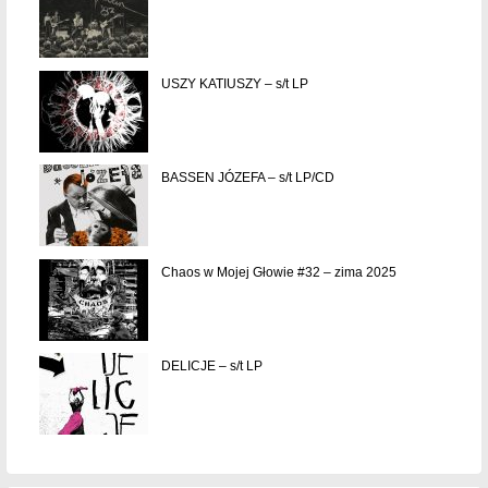
USZY KATIUSZY – s/t LP
BASSEN JÓZEFA – s/t LP/CD
Chaos w Mojej Głowie #32 – zima 2025
DELICJE – s/t LP