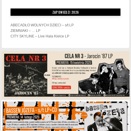
ZAPOWIEDZI 2026
ABECADŁO WOLNYCH DZIECI – s/t LP
ZIEMNIAKI – … LP
CITY SKYLINE – Live Hala Kielce LP