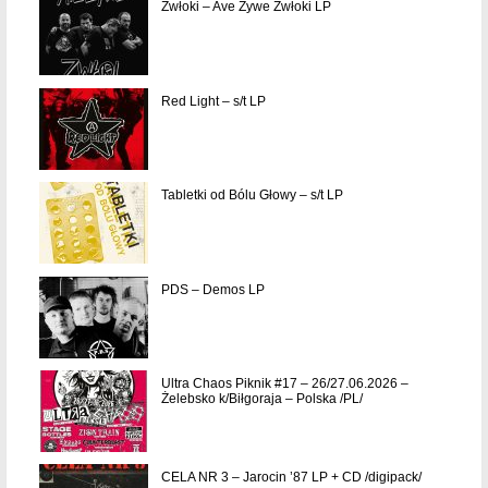
Zwłoki – Ave Żywe Zwłoki LP
Red Light – s/t LP
Tabletki od Bólu Głowy – s/t LP
PDS – Demos LP
Ultra Chaos Piknik #17 – 26/27.06.2026 –
Żelebsko k/Biłgoraja – Polska /PL/
CELA NR 3 – Jarocin ’87 LP + CD /digipack/