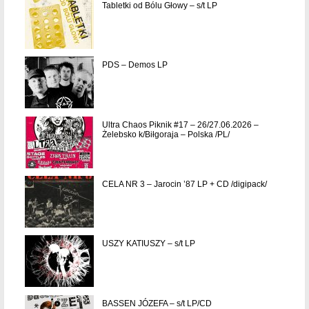
Tabletki od Bólu Głowy – s/t LP
PDS – Demos LP
Ultra Chaos Piknik #17 – 26/27.06.2026 –
Żelebsko k/Biłgoraja – Polska /PL/
CELA NR 3 – Jarocin ’87 LP + CD /digipack/
USZY KATIUSZY – s/t LP
BASSEN JÓZEFA – s/t LP/CD