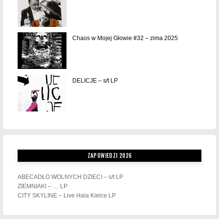
Chaos w Mojej Głowie #32 – zima 2025
DELICJE – s/t LP
ZAPOWIEDZI 2026
ABECADŁO WOLNYCH DZIECI – s/t LP
ZIEMNIAKI – … LP
CITY SKYLINE – Live Hala Kielce LP