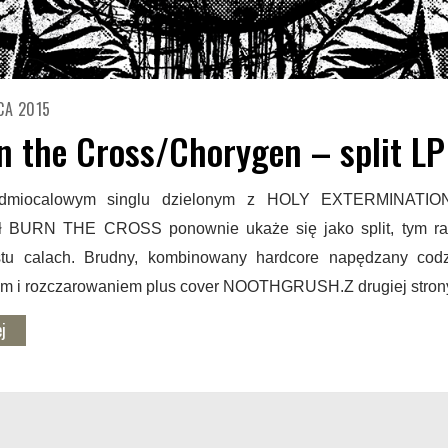
CA 2015
n the Cross/Chorygen – split LP
edmiocalowym singlu dzielonym z HOLY EXTERMINATIO
ał BURN THE CROSS ponownie ukaże się jako split, tym r
tu calach. Brudny, kombinowany hardcore napędzany cod
m i rozczarowaniem plus cover NOOTHGRUSH.Z drugiej stro
j