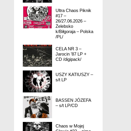
Ultra Chaos Piknik
#17 –
26/27.06.2026 –
Żelebsko
k/Biłgoraja – Polska
/PL/
CELA NR 3 –
Jarocin ’87 LP +
CD /digipack/
USZY KATIUSZY –
s/t LP
BASSEN JÓZEFA
– s/t LP/CD
Chaos w Mojej