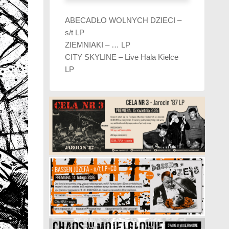
ABECADŁO WOLNYCH DZIECI –
s/t LP
ZIEMNIAKI – … LP
CITY SKYLINE – Live Hala Kielce
LP