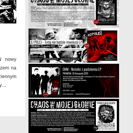
N nowy
azem na
ziennym
ny…