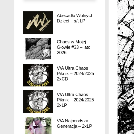
Abecadło Wolnych
Dzieci – s/t LP
Chaos w Mojej
Głowie #33 – lato
2026
V/A Ultra Chaos
Piknik – 2024/2025
2xCD
V/A Ultra Chaos
Piknik – 2024/2025
2xLP
V/A Najmłodsza
Generacja – 2xLP