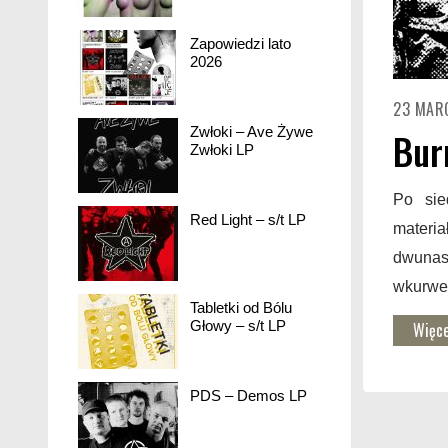
Zapowiedzi lato
2026
23 MAR
Zwłoki – Ave Żywe
Bur
Zwłoki LP
Po si
Red Light – s/t LP
materi
dwunas
wkurwe
Tabletki od Bólu
Głowy – s/t LP
Więce
PDS – Demos LP