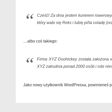
Cześć! Za dnia jestem kurierem rowerowy
który wabi się Reks i lubię piña coladę (o
…albo coś takiego:
Firma XYZ Doohickey została założona w 
XYZ zatrudnia ponad 2000 osób i robi nie
Jako nowy użytkownik WordPressa, powinieneś p